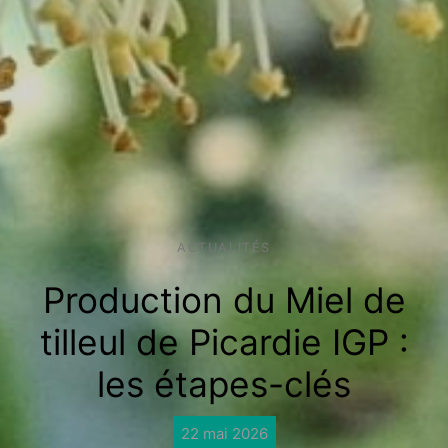
ACTUALITÉS
Production du Miel de
tilleul de Picardie IGP :
les étapes-clés
22 mai 2026