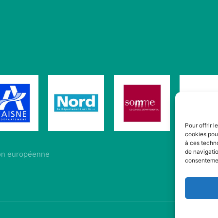
Pour offrir 
cookies pour
à ces techn
de navigatio
ion européenne
consentement